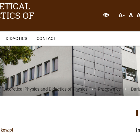
ETICAL
TICS OF
A-
A
DIDACTICS
CONTACT
f Theoretical Physics and Didactics of Physics
Pracownicy
Dari
I
akow.pl