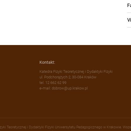
F
V
Kontakt:
Katedra Fizyki Teoretycznej i Dydaktyki Fizyki
ul. Podchorążych 2, 30-084 Kraków
tel. 12 662 62 99
e-mail: dobrow@up.krakow.pl
zyki Teoretycznej i Dydaktyki Fizyki Uniwersytetu Pedagogicznego w Krakowie. Wsze