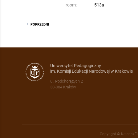
room:
513a
chevron_left
POPRZEDNI
Uniwersytet Pedagogiczny
im. Komisji Edukacji Narodowej w Krakowie
ul. Podchorążych 2
30-084 Kraków
Copyright © Katedra Fi