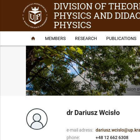
DIVISION OF THEOR
PHYSICS AND DIDAC
PHYSICS
home
MEMBERS
RESEARCH
PUBLICATIONS
Division o
dr Dariusz Wcisło
e-mail adress:
dariusz.wcislo@up.kr
phone:
+48 12 662 6308