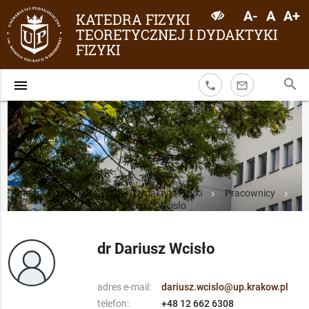
A-
A
A+
KATEDRA FIZYKI
TEORETYCZNEJ I DYDAKTYKI
FIZYKI
search
menu
phone
mail_outline
Katedra Fizyki Teoretycznej i Dydaktyki Fizyki
Pracownicy
Dariusz Wcisło
dr Dariusz Wcisło
adres e-mail:
dariusz.wcislo@up.krakow.pl
telefon:
+48 12 662 6308