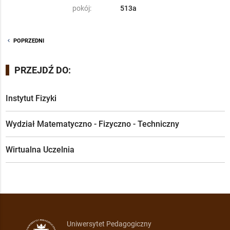
pokój:
513a
chevron_left
POPRZEDNI
PRZEJDŹ DO:
Instytut Fizyki
Wydział Matematyczno - Fizyczno - Techniczny
Wirtualna Uczelnia
Uniwersytet Pedagogiczny