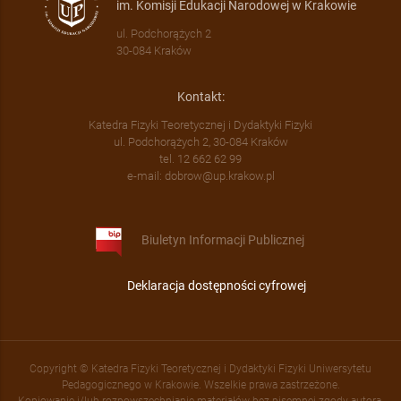
im. Komisji Edukacji Narodowej w Krakowie
ul. Podchorążych 2
30-084 Kraków
Kontakt:
Katedra Fizyki Teoretycznej i Dydaktyki Fizyki
ul. Podchorążych 2, 30-084 Kraków
tel. 12 662 62 99
e-mail: dobrow@up.krakow.pl
Biuletyn Informacji Publicznej
Deklaracja dostępności cyfrowej
Copyright © Katedra Fizyki Teoretycznej i Dydaktyki Fizyki Uniwersytetu
Pedagogicznego w Krakowie. Wszelkie prawa zastrzeżone.