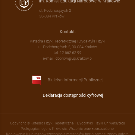
im. Komisji Edukacji Narodowej w Krakowie
ul. Podchorążych 2
30-084 Kraków
Kontakt:
Katedra Fizyki Teoretycznej i Dydaktyki Fizyki
ul. Podchorążych 2, 30-084 Kraków
tel. 12 662 62 99
e-mail: dobrow@up.krakow.pl
Biuletyn Informacji Publicznej
Deklaracja dostępności cyfrowej
Copyright © Katedra Fizyki Teoretycznej i Dydaktyki Fizyki Uniwersytetu
Pedagogicznego w Krakowie. Wszelkie prawa zastrzeżone.
Kopiowanie i/lub rozpowszechnianie materiałów bez pisemnej zgody autora,