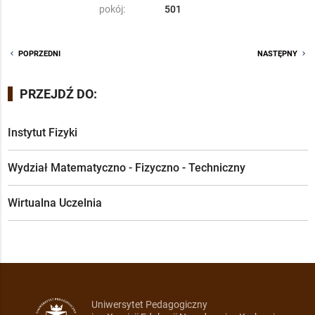
pokój:
501
chevron_left
POPRZEDNI
NASTĘPNY
chevron_right
PRZEJDŹ DO:
Instytut Fizyki
Wydział Matematyczno - Fizyczno - Techniczny
Wirtualna Uczelnia
Uniwersytet Pedagogiczny