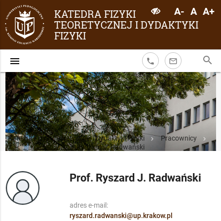
A-
A
A+
KATEDRA FIZYKI
TEORETYCZNEJ I DYDAKTYKI
FIZYKI
search
menu
phone
mail_outline
Katedra Fizyki Teoretycznej i Dydaktyki Fizyki
Pracownicy
Ryszard J. Radwański
Prof. Ryszard J. Radwański
adres e-mail:
ryszard.radwanski@up.krakow.pl